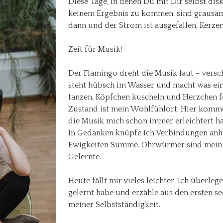
Diese Tage, in denen Du mit Dir selbst dis
keinem Ergebnis zu kommen, sind grausam.
dann und der Strom ist ausgefallen, Kerze
Zeit für Musik!
Der Flamingo dreht die Musik laut – versc
steht hübsch im Wasser und macht was ein
tanzen, Köpfchen kuscheln und Herzchen f
Zustand ist mein Wohlfühlort. Hier komme 
die Musik mich schon immer erleichtert ha
In Gedanken knüpfe ich Verbindungen anha
Ewigkeiten Summe. Ohrwürmer sind mein
Gelernte.
Heute fällt mir vieles leichter. Ich überleg
gelernt habe und erzähle aus den ersten 
meiner Selbstständigkeit.