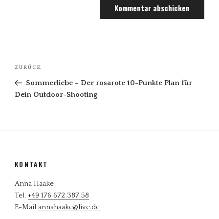
Beitragsnavigation
Vorheriger
ZURÜCK
Beitrag
Sommerliebe – Der rosarote 10-Punkte Plan für
Dein Outdoor-Shooting
KONTAKT
Anna Haake
Tel.
+49 176 672 387 58
E-Mail
annahaake@live.de