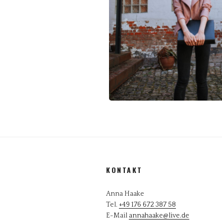
KONTAKT
Anna Haake
Tel.
+49 176 672 387 58
E-Mail
annahaake@live.de