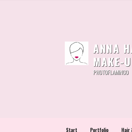
Zum
Inhalt
springen
ANNA H
MAKE-U
PHOTOFLAMINGO
Start
Portfolio
Hair