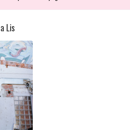
a Lis