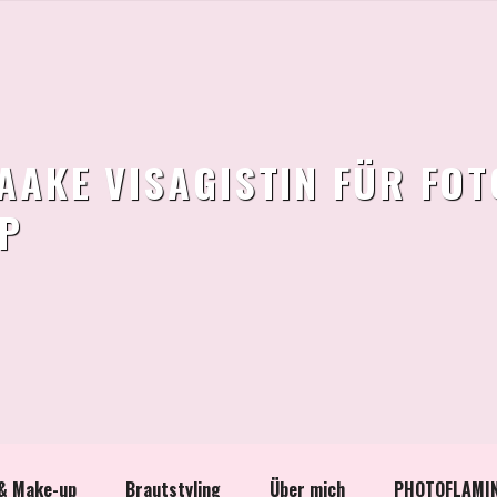
AAKE VISAGISTIN FÜR FO
P
 & Make-up
Brautstyling
Über mich
PHOTOFLAMI